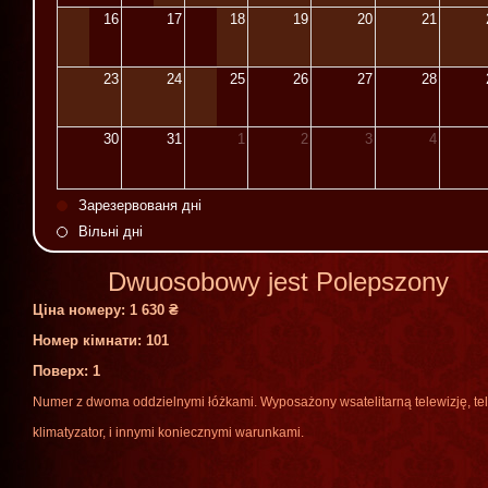
16
17
18
19
20
21
23
24
25
26
27
28
30
31
1
2
3
4
Зарезервованя дні
Вільні дні
Dwuosobowy jest Polepszony
Ціна номеру:
1 630 ₴
Номер кімнати: 101
Поверх
: 1
Numer
z
dwoma
oddzielnymi
łóżkami
.
Wyposażony
w
satelitarną
telewizję
,
te
klimatyzator
,
i
innymi
koniecznymi
warunkami
.