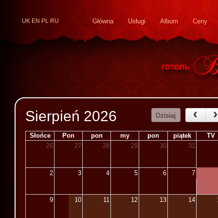
UK
EN
PL
RU
Główna
Usługi
Album
Ceny
Sierpień 2026
Dzisiaj
Słońce
Pon
pon
my
pon
piątek
TV
26
27
28
29
30
31
2
3
4
5
6
7
9
10
11
12
13
14