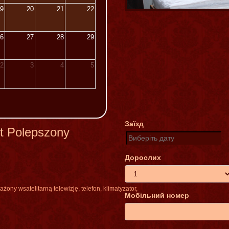
9
20
21
22
6
27
28
29
2
3
4
5
Заїзд
t Polepszony
Дорослих
ażony
w
satelitarną
telewizję
,
telefon
,
klimatyzator
,
Мобільний номер