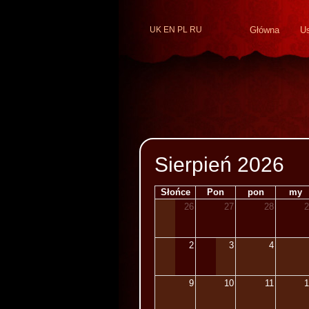
UK
EN
PL
RU
Główna
Us
Sierpień 2026
Słońce
Pon
pon
my
26
27
28
2
2
3
4
9
10
11
1