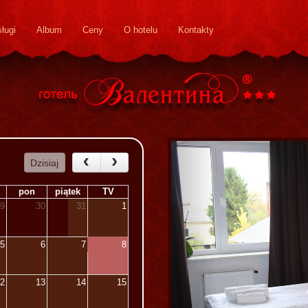
ługi
Album
Ceny
O hotelu
Kontakty
Dzisiaj
pon
piątek
TV
9
30
31
1
5
6
7
8
2
13
14
15