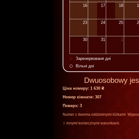
16
17
18
1
23
24
25
2
30
31
1
Зарезервованя дні
Вільні дні
Dwuosobowy jes
Ціна номеру:
1 630 ₴
Номер кімнати: 307
Поверх
: 3
Numer
z
dwoma
oddzielnymi
łóżkami
.
Wypos
i
innymi
koniecznymi
warunkami
.