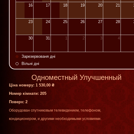
16
17
18
19
20
21
23
24
25
26
27
28
30
31
1
2
3
4
Зарезервованя дні
Вільні дні
Одноместный Улучшенный
Ціна номеру:
1 530,00 ₴
Номер кімнати: 205
Поверх
: 2
Оборудован
спутниковым
телевидением
,
телефоном
,
кондиционером
,
и
другими
необходимыми
условиями
.