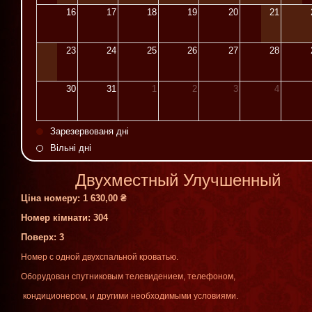
16
17
18
19
20
21
23
24
25
26
27
28
30
31
1
2
3
4
Зарезервованя дні
Вільні дні
Двухместный Улучшенный
Ціна номеру:
1 630,00 ₴
Номер кімнати: 304
Поверх
: 3
Номер
с
одной
двухспальной
кроватью
.
Оборудован
спутниковым
телевидением
,
телефоном
,
кондиционером
,
и
другими
необходимыми
условиями
.