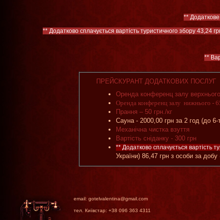
** Додаткове
** Додатково сплачується вартість туристичного збору 43,24 гр
** Ва
ПРЕЙСКУРАНТ ДОДАТКОВИХ ПОСЛУГ
Оренда конференц залу верхнього–
Оренда конференц залу нижнього - 65
Прання – 50 грн./кг
Сауна - 2000,00 грн за 2 год (до 6-т
Механічна чистка взуття
Вартість сніданку - 300 грн
** Додатково сплачується вартість т
України) 86,47 грн з особи за добу
email: gotelvalentina@gmail.com
тел. Київстар: +38 096 363 4311