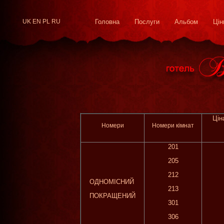
UK
EN
PL
RU
Головна
Послуги
Альбом
Цін
Цін
Номери
Номери кімнат
201
205
212
ОДНОМІСНИЙ
213
ПОКРАЩЕНИЙ
301
306