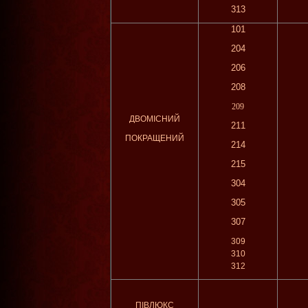
313
101
204
206
208
209
ДВОМІСНИЙ
211​
ПОКРАЩЕНИЙ
214
215
304
305
307
309
310
312
ПІВЛЮКС