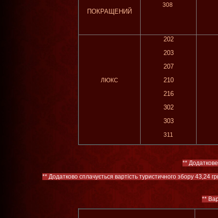
308
ПОКРАЩЕНИЙ
202
203
207
210
ЛЮКС
216
302
303
311
** Додаткове
** Додатково сплачується вартість туристичного збору 43,24 гр
** Ва